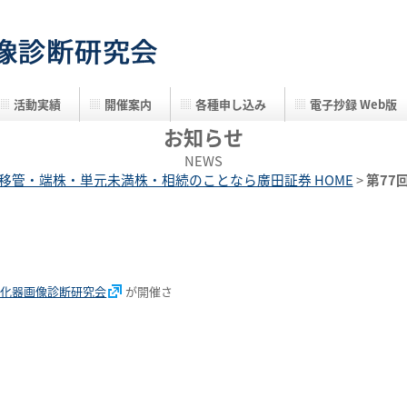
活動実績
開催案内
各種申し込み
電子抄録 Web版
お知らせ
NEWS
移管・端株・単元未満株・相続のことなら廣田証券 HOME
>
第77
消化器画像診断研究会
が開催さ