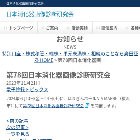
日本消化器画像診断研究会
日本消化器画像診断研究会
トップページ
ご案内
活動実績
開催案内
各種
お知らせ
NEWS
特別口座・株式移管・端株・単元未満株・相続のことなら廣田証
券 HOME
>
第78回日本消化器画…
第78回日本消化器画像診断研究会
2023年11月21日
電子抄録トピックス
2024年9月13日(金)～14日(土)に、はまぎんホール VIA MARRE（横浜
市）にて
第78回日本消化器画像診断研究会
を開催します。
< 前の記事
次の記事 >
一覧を見る