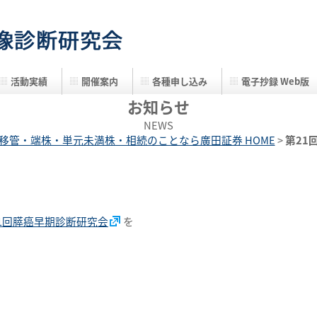
活動実績
開催案内
各種申し込み
電子抄録 Web版
お知らせ
NEWS
移管・端株・単元未満株・相続のことなら廣田証券 HOME
>
第21
1回膵癌早期診断研究会
を